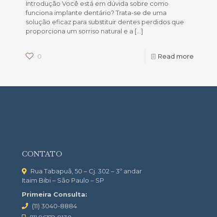
Introdução Você está em dúvida sobre como
funciona implante dentário? Trata-se de uma
solução eficaz para substituir dentes perdidos que
proporciona um sorriso natural e a
[…]
0
Read more
CONTATO
Rua Tabapuã, 50 – Cj. 302 – 3º andar
Itaim Bibi – São Paulo – SP
Primeira Consulta:
(11) 3040-8884