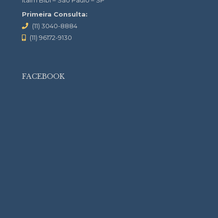
Itaim Bibi – São Paulo – SP
Primeira Consulta:
(11) 3040-8884
(11) 96172-9130
FACEBOOK