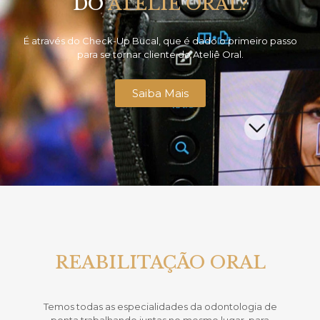
DO
ATELIÊ ORAL
?
É através do Check-Up Bucal, que é dado o primeiro passo
para se tornar cliente do Ateliê Oral.
Saiba Mais
REABILITAÇÃO ORAL
Temos todas as especialidades da odontologia de