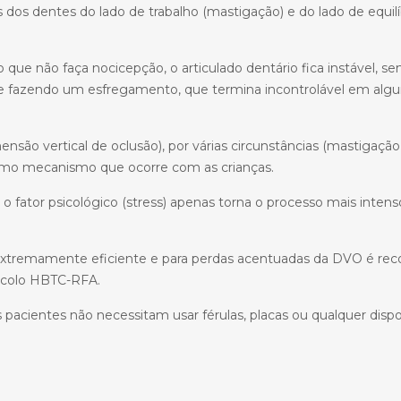
s dos dentes do lado de trabalho (mastigação) e do lado de equi
e não faça nocicepção, o articulado dentário fica instável, se
e fazendo um esfregamento, que termina incontrolável em algu
o vertical de oclusão), por várias circunstâncias (mastigação u
esmo mecanismo que ocorre com as crianças.
 o fator psicológico (stress) apenas torna o processo mais inte
tremamente eficiente e para perdas acentuadas da DVO é reco
ocolo HBTC-RFA.
acientes não necessitam usar férulas, placas ou qualquer dispo