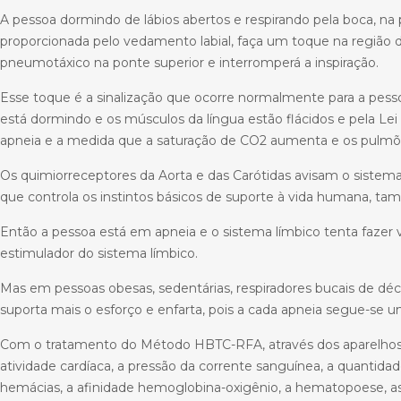
A pessoa dormindo de lábios abertos e respirando pela boca, na 
proporcionada pelo vedamento labial, faça um toque na região da
pneumotáxico na ponte superior e interromperá a inspiração.
Esse toque é a sinalização que ocorre normalmente para a pesso
está dormindo e os músculos da língua estão flácidos e pela Lei
apneia e a medida que a saturação de CO2 aumenta e os pulmõe
Os quimiorreceptores da Aorta e das Carótidas avisam o siste
que controla os instintos básicos de suporte à vida humana, 
Então a pessoa está em apneia e o sistema límbico tenta fazer vo
estimulador do sistema límbico.
Mas em pessoas obesas, sedentárias, respiradores bucais de dé
suporta mais o esforço e enfarta, pois a cada apneia segue-se u
Com o tratamento do Método HBTC-RFA, através dos aparelhos 
atividade cardíaca, a pressão da corrente sanguínea, a quantida
hemácias, a afinidade hemoglobina-oxigênio, a hematopoese, as f