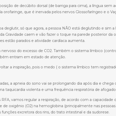
posição de decúbito dorsal (de barriga para cima), a língua sem
 orofaringe, que é inervada pelos nervos Glossofaríngeo e o Vag
a deglutir, só que agora, a pessoa NÃO está deglutindo e sim a 
 da Gravidade caem e vão fazer o toque na parede posterior da o
s estão parados e atividade cardíaca aumenta.
ma nervoso do excesso de CO2. Também o sistema límbico (cont
também entram em estado de atenção.
ltar a inspiração, pois o medo ( o sistema límbico tem registrado
cadas, a apneia do sono vai se prolongando dia após dia e cheg
ma taquicardia violenta e uma frequência respiratória de afogad
RFA, vamos regular a respiração, de acordo com a capacidade
de de oxigênio (O2) na hemoglobina (principalmente nas pessoas 
unções excretora dos rins, do trato intestinal e da sudorese.