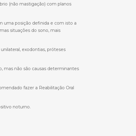
líbrio (não mastigação) com planos
m uma posição definida e com isto a
mas situações do sono, mais
nilateral, exodontias, próteses
nso, mas não são causas determinantes
mendado fazer a Reabilitação Oral
sitivo noturno.