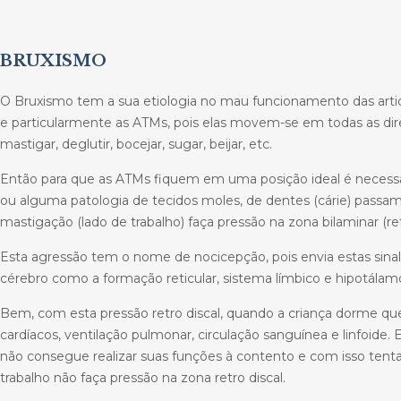
BRUXISMO
O Bruxismo tem a sua etiologia no mau funcionamento das art
e particularmente as ATMs, pois elas movem-se em todas as dire
mastigar, deglutir, bocejar, sugar, beijar, etc.
Então para que as ATMs fiquem em uma posição ideal é necessári
ou alguma patologia de tecidos moles, de dentes (cárie) passam
mastigação (lado de trabalho) faça pressão na zona bilaminar (r
Esta agressão tem o nome de nocicepção, pois envia estas sinal
cérebro como a formação reticular, sistema límbico e hipotálam
Bem, com esta pressão retro discal, quando a criança dorme q
cardíacos, ventilação pulmonar, circulação sanguínea e linfoide.
não consegue realizar suas funções à contento e com isso tent
trabalho não faça pressão na zona retro discal.