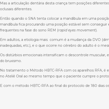
Mas a articulação dentária desta criança tem posições diferente
oclusais diferentes.
Então quando o SNA tenta colocar a mandíbula em uma posição qu
mandíbula fica procurando uma posição estável sem conseguir 
frequentes na fase do sono REM (
rapid eyes movement
).
Em adultos, a etiologia mais comum é a mudança da DVO (dimensã
inadequadas, etc.), e o que ocorre no cérebro do adulto é o m
Os distúrbios emocionais intensificam o descontrole muscular, e
do bruxismo.
No tratamento o Método HBTC-RFA com os aparelhos RFA, é ex
no Ateliê Oral ao mesmo tempo que o paciente cumpre o prot
E com o método HBTC-RFA ao final do protocolo de 180 dias os p