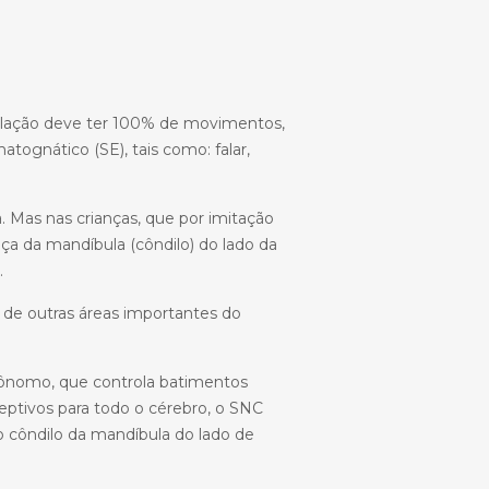
ulação deve ter 100% de movimentos,
tognático (SE), tais como: falar,
 Mas nas crianças, que por imitação
ça da mandíbula (côndilo) do lado da
.
 de outras áreas importantes do
tônomo, que controla batimentos
ceptivos para todo o cérebro, o SNC
o côndilo da mandíbula do lado de