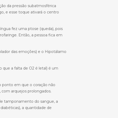
 ação da pressão subatmosférica
o, e esse toque ativará o centro
língua fez uma ptose (queda), pois
rofaringe. Então, a pessoa fica em
rolador das emoções) e o Hipotálamo
 que a falta de O2 é letal) é um
a o ponto em que o coração não
o, com arquejos prolongados.
 de tamponamento do sangue, a
diabéticas), a quantidade de