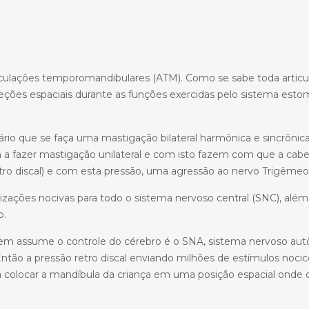
iculações temporomandibulares (ATM). Como se sabe toda artic
ções espaciais durante as funções exercidas pelo sistema estoma
o que se faça uma mastigação bilateral harmônica e sincrônica.
 a fazer mastigação unilateral e com isto fazem com que a cabe
etro discal) e com esta pressão, uma agressão ao nervo Trigêmeo
izações nocivas para todo o sistema nervoso central (SNC), além
o.
uem assume o controle do cérebro é o SNA, sistema nervoso au
 Então a pressão retro discal enviando milhões de estímulos noci
a colocar a mandíbula da criança em uma posição espacial onde 