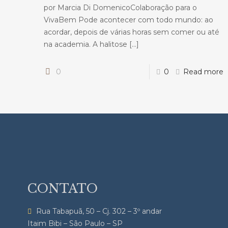
por Marcia Di DomenicoColaboração para o
VivaBem Pode acontecer com todo mundo: ao
acordar, depois de várias horas sem comer ou até
na academia. A halitose
[…]
0
0
Read more
CONTATO
Rua Tabapuã, 50 – Cj. 302 – 3º andar
Itaim Bibi – São Paulo – SP