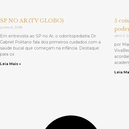
SP NO AR (TV GLOBO)
5 coi
junho 6, 2018
podem
Em entrevista ao SP no Ar, o odontopediatra Dr.
abril 3, 
Gabriel Politano fala dos primeiros cuidados com a
por Ma
saúde bucal que começam na infância. Destaque
VivaBe
para os
acordar
academi
Leia Mais »
Leia Ma