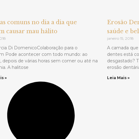
sas comuns no dia a dia que
Erosão Den
 causar mau hálito
saúde e be
2018
janeiro 15, 2018
rcia Di DomenicoColaboração para o
A camada que 
m Pode acontecer com todo mundo: ao
dentes está c
, depois de várias horas sem comer ou até na
desgastado? T
a. A halitose
erosão dentár
is »
Leia Mais »