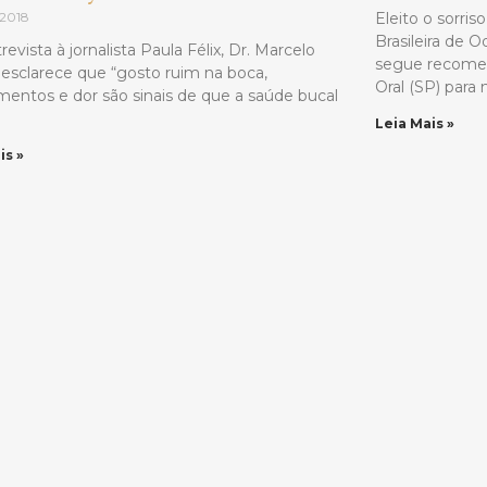
 2018
Eleito o sorri
Brasileira de 
evista à jornalista Paula Félix, Dr. Marcelo
segue recomen
s esclarece que “gosto ruim na boca,
Oral (SP) para
entos e dor são sinais de que a saúde bucal
Leia Mais »
is »