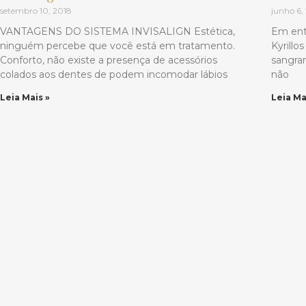
setembro 10, 2018
junho 6,
VANTAGENS DO SISTEMA INVISALIGN Estética,
Em entr
ninguém percebe que você está em tratamento.
Kyrillo
Conforto, não existe a presença de acessórios
sangram
colados aos dentes de podem incomodar lábios
não
Leia Mais »
Leia Ma