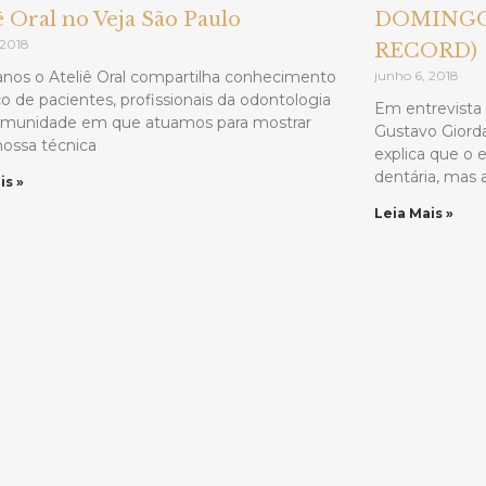
ê Oral no Veja São Paulo
DOMINGO
 2018
RECORD)
anos o Ateliê Oral compartilha conhecimento
junho 6, 2018
ço de pacientes, profissionais da odontologia
Em entrevista 
omunidade em que atuamos para mostrar
Gustavo Giordan
ossa técnica
explica que o 
dentária, mas 
is »
Leia Mais »