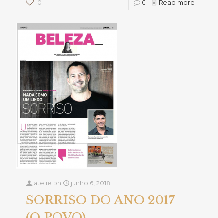
0
0
Read more
atelie
on
junho 6, 2018
SORRISO DO ANO 2017
(O POVO)