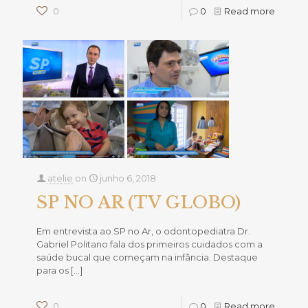
0
0
Read more
atelie
on
junho 6, 2018
SP NO AR (TV GLOBO)
Em entrevista ao SP no Ar, o odontopediatra Dr.
Gabriel Politano fala dos primeiros cuidados com a
saúde bucal que começam na infância. Destaque
para os
[…]
0
0
Read more