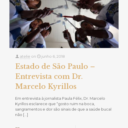
atelie
on
junho 6, 2018
Estado de São Paulo –
Entrevista com Dr.
Marcelo Kyrillos
Em entrevista à jornalista Paula Félix, Dr. Marcelo
Kyrillos esclarece que “gosto ruim na boca,
sangramentos e dor são sinais de que a saúde bucal
não
[…]